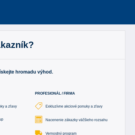
ákazník?
získejte hromadu výhod.
PROFESIONÁL / FIRMA
ky a zľavy
Exkluzívne akciové ponuky a zľavy
up
Nacenenie zákazky väčšieho rozsahu
Vernostný program