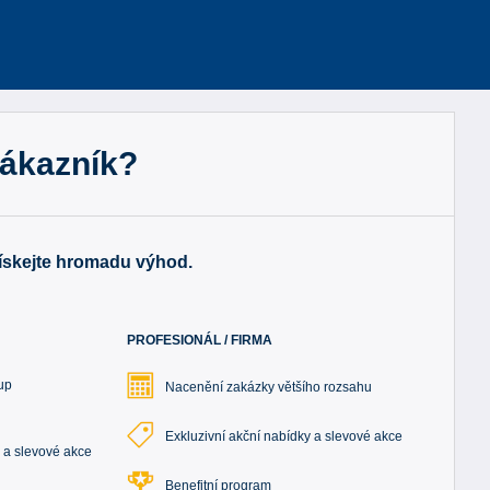
zákazník?
získejte hromadu výhod.
PROFESIONÁL / FIRMA
up
Nacenění zakázky většího rozsahu
Exkluzivní akční nabídky a slevové akce
y a slevové akce
Benefitní program